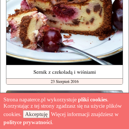
Sernik z czekoladą i wiśniami
23 Sierpień 2016
Strona napaterce.pl wykorzystuje
pliki cookies
.
Korzystając z tej strony zgadzasz się na użycie plików
cookies.
Akceptuję
Więcej informacji znajdziesz w
polityce prywatności
.