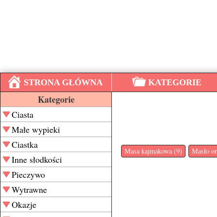
STRONA GŁÓWNA
KATEGORIE
Kategorie
Ciasta
Małe wypieki
Ciastka
Masa kajmakowa (9)
Masło or
Inne słodkości
Pieczywo
Wytrawne
Okazje