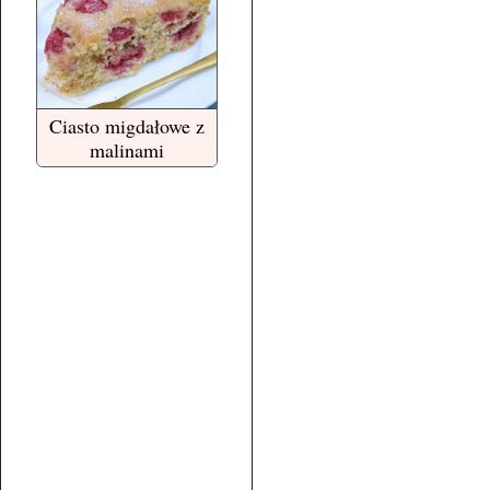
Ciasto migdałowe z
malinami