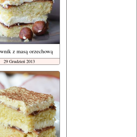
wnik z masą orzechową
29 Grudzień 2013