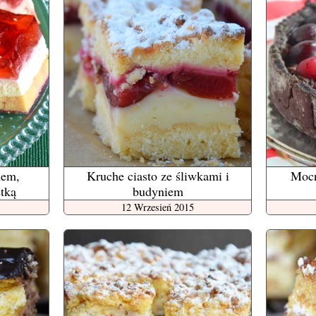
mem,
Kruche ciasto ze śliwkami i
Mocn
etką
budyniem
12 Wrzesień 2015