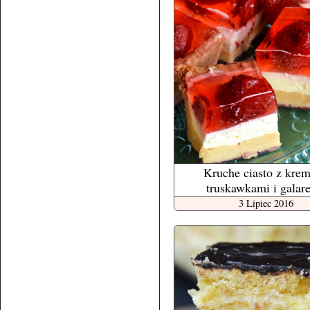
Kruche ciasto z kre
truskawkami i galar
3 Lipiec 2016