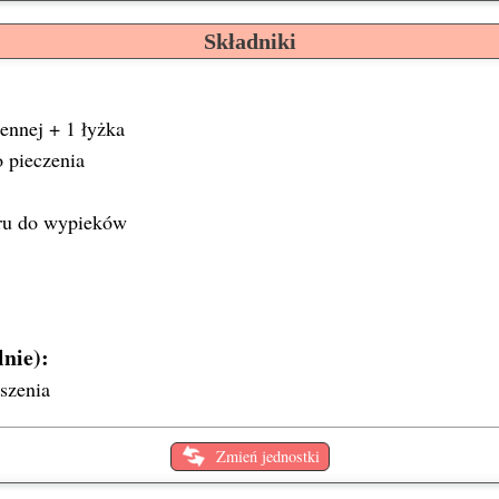
Składniki
ennej
+ 1 łyżka
 pieczenia
ru
do wypieków
nie):
ószenia
Zmień jednostki