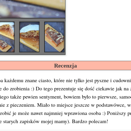
Recenzja
a każdemu znane ciasto, które nie tylko jest pyszne i cudownie
 do zrobienia :) Do tego prezentuje się dość ciekawie jak na 
ego także pewien sentyment, bowiem było to pierwsze, samod
ie z pieczeniem. Miało to miejsce jeszcze w podstawówce, wi
zrobić je może nawet najmniej wprawiona osoba :) Poniższy pr
e starych zapisków mojej mamy). Bardzo polecam!