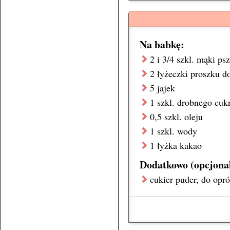
Na babkę:
2 i 3/4 szkl.
mąki psz
2 łyżeczki
proszku do
5
jajek
1 szkl.
drobnego
cuk
0,5 szkl.
oleju
1 szkl.
wody
1 łyżka
kakao
Dodatkowo (opcjonal
cukier puder
, do opr