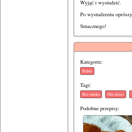
Wyjąć i wystudzić.
Po wystudzeniu oprószy
Smacznego!
Kategorie:
Babki
Tagi:
Bez mleka
Dla dzieci
Podobne przepisy: