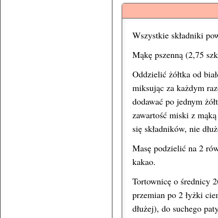
Wszystkie składniki po
Mąkę pszenną (2,75 szkl
Oddzielić żółtka od bia
miksując za każdym raz
dodawać po jednym żółtk
zawartość miski z mąką 
się składników, nie dłuż
Masę podzielić na 2 rów
kakao.
Tortownicę o średnicy 
przemian po 2 łyżki cie
dłużej), do suchego pat