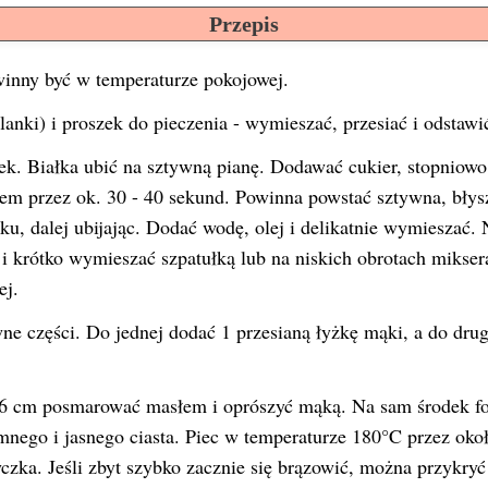
Przepis
winny być w temperaturze pokojowej.
anki) i proszek do pieczenia - wymieszać, przesiać i odstawi
łek. Białka ubić na sztywną pianę. Dodawać cukier, stopniowo
em przez ok. 30 - 40 sekund. Powinna powstać sztywna, błys
u, dalej ubijając. Dodać wodę, olej i delikatnie wymieszać.
i krótko wymieszać szpatułką lub na niskich obrotach miksera
ej.
ne części. Do jednej dodać 1 przesianą łyżkę mąki, a do drug
26 cm posmarować masłem i oprószyć mąką. Na sam środek f
mnego i jasnego ciasta. Piec w temperaturze 180°C przez okoł
yczka. Jeśli zbyt szybko zacznie się brązowić, można przykryć