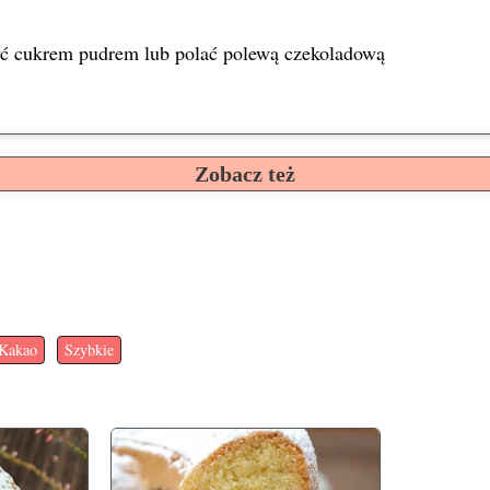
ć cukrem pudrem lub polać polewą czekoladową
Zobacz też
Kakao
Szybkie