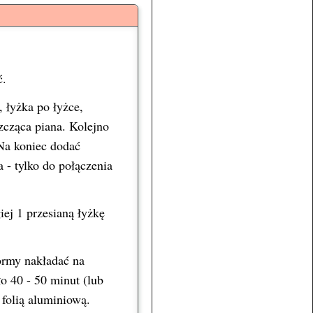
ć.
, łyżka po łyżce,
zcząca piana. Kolejno
 Na koniec dodać
 - tylko do połączenia
iej 1 przesianą łyżkę
ormy nakładać na
o 40 - 50 minut (lub
 folią aluminiową.