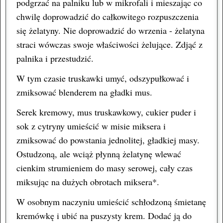
podgrzać na palniku lub w mikrofali i mieszając co
chwilę doprowadzić do całkowitego rozpuszczenia
się żelatyny. Nie doprowadzić do wrzenia - żelatyna
straci wówczas swoje właściwości żelujące. Zdjąć z
palnika i przestudzić.
W tym czasie truskawki umyć, odszypułkować i
zmiksować blenderem na gładki mus.
Serek kremowy, mus truskawkowy, cukier puder i
sok z cytryny umieścić w misie miksera i
zmiksować do powstania jednolitej, gładkiej masy.
Ostudzoną, ale wciąż płynną żelatynę wlewać
cienkim strumieniem do masy serowej, cały czas
miksując na dużych obrotach miksera*.
W osobnym naczyniu umieścić schłodzoną śmietanę
kremówkę i ubić na puszysty krem. Dodać ją do