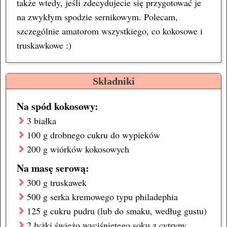
także wtedy, jeśli zdecydujecie się przygotować je
na zwykłym spodzie sernikowym. Polecam,
szczególnie amatorom wszystkiego, co kokosowe i
truskawkowe :)
Składniki
Na spód kokosowy:
3
białka
100 g
drobnego
cukru
do wypieków
200 g
wiórków kokosowych
Na masę serową:
300 g
truskawek
500 g
serka kremowego
typu philadephia
125 g
cukru pudru
(lub do smaku, według gustu)
2 łyżki
świeżo wyciśniętego soku z
cytryny