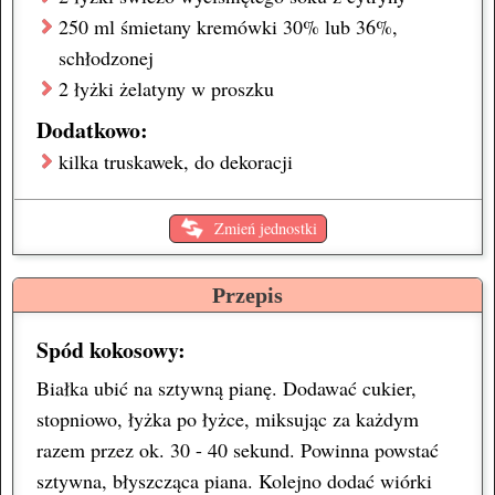
250 ml
śmietany kremówki
30% lub 36%,
schłodzonej
2 łyżki
żelatyny
w proszku
Dodatkowo:
kilka
truskawek
, do dekoracji
Zmień jednostki
Przepis
Spód kokosowy:
Białka ubić na sztywną pianę. Dodawać cukier,
stopniowo, łyżka po łyżce, miksując za każdym
razem przez ok. 30 - 40 sekund. Powinna powstać
sztywna, błyszcząca piana. Kolejno dodać wiórki