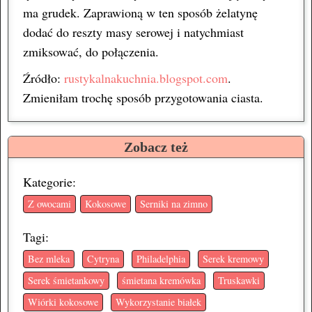
ma grudek. Zaprawioną w ten sposób żelatynę
dodać do reszty masy serowej i natychmiast
zmiksować, do połączenia.
Źródło:
rustykalnakuchnia.blogspot.com
.
Zmieniłam trochę sposób przygotowania ciasta.
Zobacz też
Kategorie:
Z owocami
Kokosowe
Serniki na zimno
Tagi:
Bez mleka
Cytryna
Philadelphia
Serek kremowy
Serek śmietankowy
śmietana kremówka
Truskawki
Wiórki kokosowe
Wykorzystanie białek