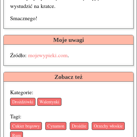
wystudzić na kratce.
Smacznego!
Moje uwagi
Źródło:
mojewypieki.com
.
Zobacz też
Kategorie:
Drożdżówki
Walentynki
Tagi:
Cukier brązowy
Cynamon
Drożdże
Orzechy włoskie
Rum