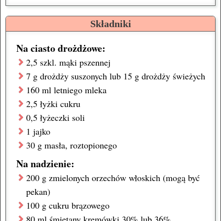
Składniki
Na ciasto drożdżowe:
2,5 szkl.
mąki pszennej
7 g
drożdży
suszonych
lub
15 g
drożdży
świeżych
160 ml
letniego
mleka
2,5 łyżki
cukru
0,5 łyżeczki
soli
1
jajko
30 g
masła
, roztopionego
Na nadzienie:
200 g
zmielonych
orzechów włoskich
(mogą być
pekan)
100 g
cukru brązowego
80 ml
śmietany kremówki
30% lub 36%