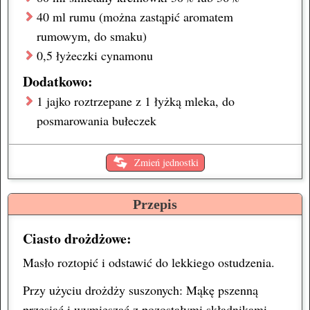
40 ml
rumu
(można zastąpić aromatem
rumowym, do smaku)
0,5 łyżeczki
cynamonu
Dodatkowo:
1
jajko
roztrzepane z 1 łyżką mleka, do
posmarowania bułeczek
Zmień jednostki
Przepis
Ciasto drożdżowe:
Masło roztopić i odstawić do lekkiego ostudzenia.
Przy użyciu drożdży suszonych: Mąkę pszenną
przesiać i wymieszać z pozostałymi składnikami