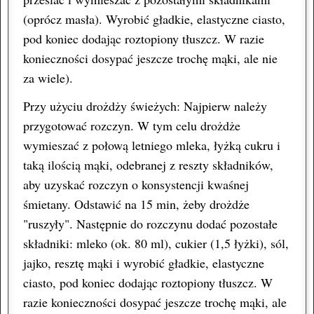
(oprócz masła). Wyrobić gładkie, elastyczne ciasto,
pod koniec dodając roztopiony tłuszcz. W razie
konieczności dosypać jeszcze trochę mąki, ale nie
za wiele).
Przy użyciu drożdży świeżych: Najpierw należy
przygotować rozczyn. W tym celu drożdże
wymieszać z połową letniego mleka, łyżką cukru i
taką ilością mąki, odebranej z reszty składników,
aby uzyskać rozczyn o konsystencji kwaśnej
śmietany. Odstawić na 15 min, żeby drożdże
"ruszyły". Następnie do rozczynu dodać pozostałe
składniki: mleko (ok. 80 ml), cukier (1,5 łyżki), sól,
jajko, resztę mąki i wyrobić gładkie, elastyczne
ciasto, pod koniec dodając roztopiony tłuszcz. W
razie konieczności dosypać jeszcze trochę mąki, ale